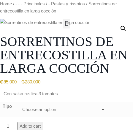
Home
/
- - - Principales
/
- Pastas y rissotos
/ Sorrentinos de
entrecostilla en larga cocción
SORRENTINOS DE
ENTRECOSTILLA EN
LARGA COCCIÓN
₲
85.000
–
₲
280.000
– Con salsa rústica 3 tomates
Tipo
Add to cart