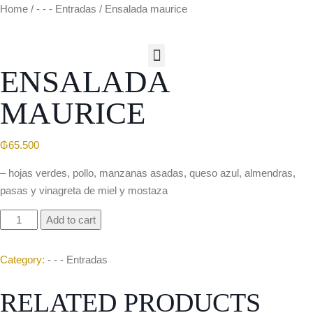
Home
/
- - - Entradas
/ Ensalada maurice
ENSALADA
MAURICE
₲
65.500
– hojas verdes, pollo, manzanas asadas, queso azul, almendras,
pasas y vinagreta de miel y mostaza
Add to cart
Category:
- - - Entradas
RELATED PRODUCTS